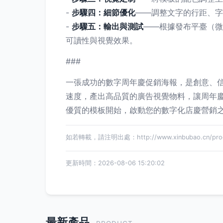
-
步驟四：細節優化
——調整文字的行距、字
-
步驟五：輸出與測試
——根據發布平臺（微
可讀性與視覺效果。
###
一張成功的數字周年慶促銷海報，是創意、信
速度，產出高品質的廣告視覺物料，讓周年
優質的模板開始，啟動您的數字化店慶營銷
如若轉載，請注明出處：http://www.xinbubao.cn/produ
更新時間：2026-08-06 15:20:02
最新產品