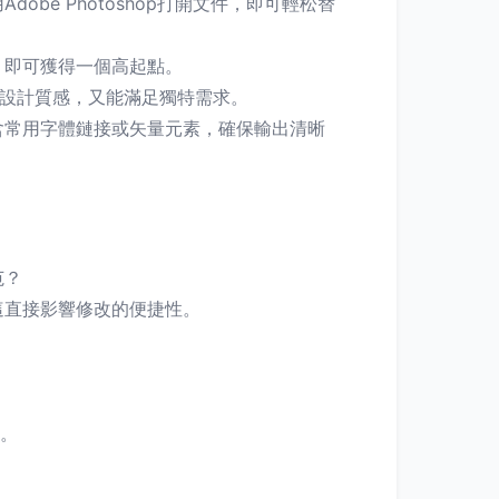
e Photoshop打開文件，即可輕松替
，即可獲得一個高起點。
持設計質感，又能滿足獨特需求。
含常用字體鏈接或矢量元素，確保輸出清晰
范？
這直接影響修改的便捷性。
。