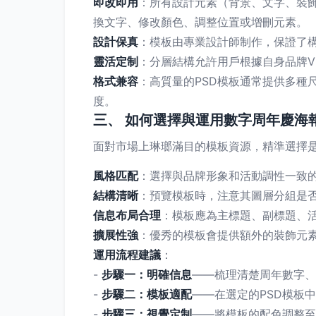
即改即用
：所有設計元素（背景、文字、裝飾圖
換文字、修改顏色、調整位置或增刪元素。
設計保真
：模板由專業設計師制作，保證了
靈活定制
：分層結構允許用戶根據自身品牌V
格式兼容
：高質量的PSD模板通常提供多種
度。
三、 如何選擇與運用數字周年慶海
面對市場上琳瑯滿目的模板資源，精準選擇
風格匹配
：選擇與品牌形象和活動調性一致
結構清晰
：預覽模板時，注意其圖層分組是
信息布局合理
：模板應為主標題、副標題、
擴展性強
：優秀的模板會提供額外的裝飾元
運用流程建議
：
-
步驟一：明確信息
——梳理清楚周年數字、
-
步驟二：模板適配
——在選定的PSD模板
-
步驟三：視覺定制
——將模板的配色調整至