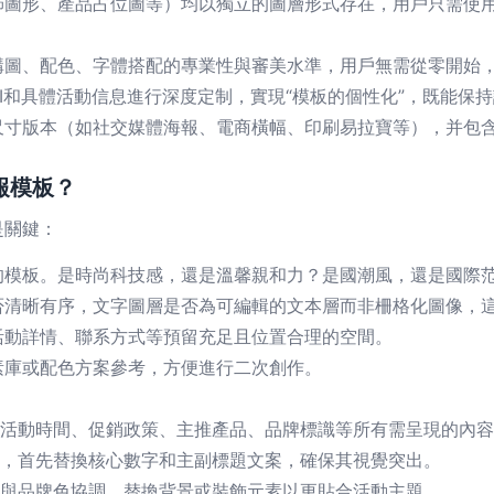
形、產品占位圖等）均以獨立的圖層形式存在，用戶只需使用Adob
構圖、配色、字體搭配的專業性與審美水準，用戶無需從零開始
I和具體活動信息進行深度定制，實現“模板的個性化”，既能保
尺寸版本（如社交媒體海報、電商橫幅、印刷易拉寶等），并包
報模板？
是關鍵：
的模板。是時尚科技感，還是溫馨親和力？是國潮風，還是國際
否清晰有序，文字圖層是否為可編輯的文本層而非柵格化圖像，
活動詳情、聯系方式等預留充足且位置合理的空間。
素庫或配色方案參考，方便進行二次創作。
活動時間、促銷政策、主推產品、品牌標識等所有需呈現的內容
中，首先替換核心數字和主副標題文案，確保其視覺突出。
與品牌色協調，替換背景或裝飾元素以更貼合活動主題。