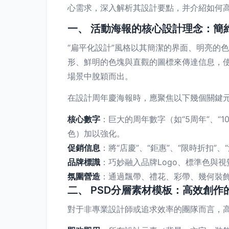
心需求，深入解析其設計要點，并介紹如何高
一、 活動海報的核心設計理念：簡
“扁平化設計”風格以其簡潔的界面、明亮的
形、鮮明的色塊與直觀的圖標來傳達信息，
場景中脫穎而出。
在設計周年慶海報時，應聚焦以下幾個關鍵
核心數字
：巨大的周年數字（如“5周年”、
色）加以強化。
促銷信息
：將“店慶”、“鉅惠”、“限時折扣
品牌標識
：巧妙融入品牌Logo、標準色與
氛圍營造
：通過飄帶、禮花、彩帶、幾何裝
二、 PSD分層素材模板：高效創作
對于非專業設計師或追求效率的團隊而言，