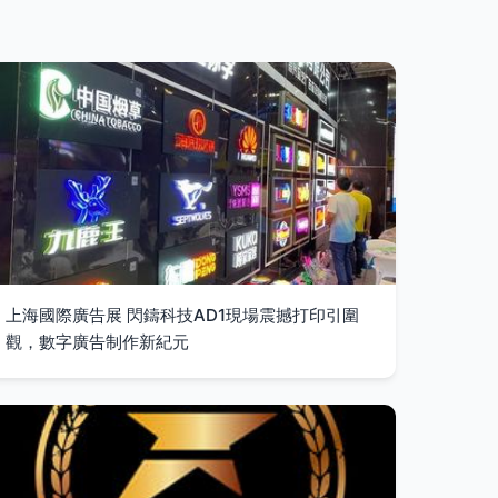
上海國際廣告展 閃鑄科技AD1現場震撼打印引圍
觀，數字廣告制作新紀元