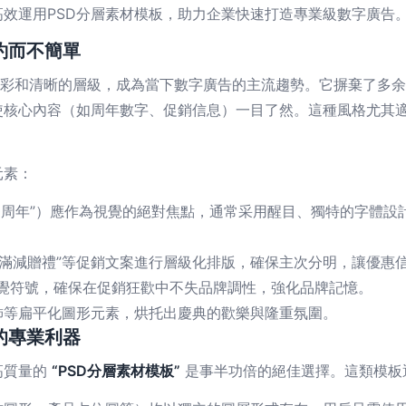
效運用PSD分層素材模板，助力企業快速打造專業級數字廣告
約而不簡單
色彩和清晰的層級，成為當下數字廣告的主流趨勢。它摒棄了多
使核心內容（如周年數字、促銷信息）一目了然。這種風格尤其
元素：
“10周年”）應作為視覺的絕對焦點，通常采用醒目、獨特的字體
”、“滿減贈禮”等促銷文案進行層級化排版，確保主次分明，讓優惠
視覺符號，確保在促銷狂歡中不失品牌調性，強化品牌記憶。
飾等扁平化圖形元素，烘托出慶典的歡樂與隆重氛圍。
的專業利器
高質量的
“PSD分層素材模板”
是事半功倍的絕佳選擇。這類模板